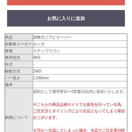
お気に入りに追加
商品
調整式リアピラーバー
自動車メーカー
ホンダ
車種
ステップワゴン
車両型式
RK5
年式
-
駆動方式
2WD
バー長さ
1,040mm
備考
-
原則として通常即日〜2営業日以内に発送いたします。
※こちらの商品は他サイトでも販売を行っている為、
ご注文頂くタイミングにより欠品となってしまう場合
納期について
がございます。
※万が一欠品してしまった場合、当店でご注文受付時