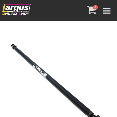
Menu
0