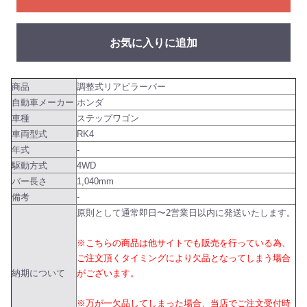
お気に入りに追加
商品
調整式リアピラーバー
自動車メーカー
ホンダ
車種
ステップワゴン
車両型式
RK4
年式
-
駆動方式
4WD
バー長さ
1,040mm
備考
-
原則として通常即日〜2営業日以内に発送いたします。
※こちらの商品は他サイトでも販売を行っている為、
ご注文頂くタイミングにより欠品となってしまう場合
納期について
がございます。
※万が一欠品してしまった場合、当店でご注文受付時