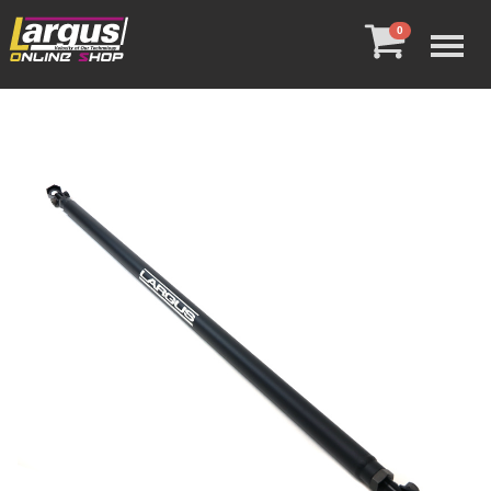
Menu
0