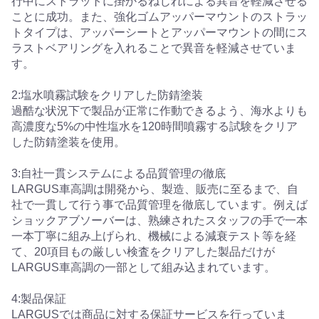
行中にストラットに掛かるねじれによる異音を軽減させる
ことに成功。また、強化ゴムアッパーマウントのストラッ
トタイプは、アッパーシートとアッパーマウントの間にス
ラストベアリングを入れることで異音を軽減させていま
す。
2:塩水噴霧試験をクリアした防錆塗装
過酷な状況下で製品が正常に作動できるよう、海水よりも
高濃度な5%の中性塩水を120時間噴霧する試験をクリア
した防錆塗装を使用。
3:自社一貫システムによる品質管理の徹底
LARGUS車高調は開発から、製造、販売に至るまで、自
社で一貫して行う事で品質管理を徹底しています。例えば
ショックアブソーバーは、熟練されたスタッフの手で一本
一本丁寧に組み上げられ、機械による減衰テスト等を経
て、20項目もの厳しい検査をクリアした製品だけが
LARGUS車高調の一部として組み込まれています。
4:製品保証
LARGUSでは商品に対する保証サービスを行っていま