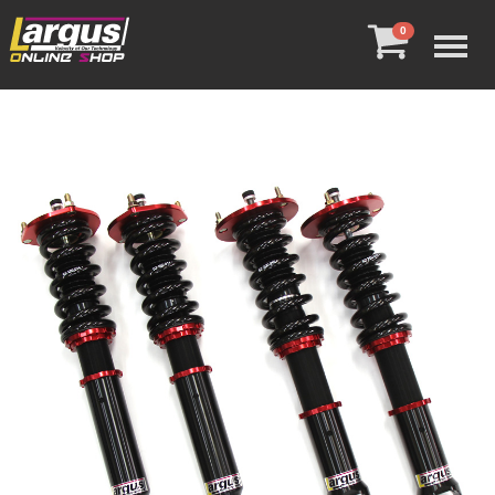
Menu
0