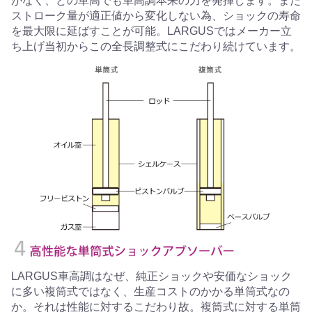
がなく、どの車高でも車高調本来の力を発揮します。また
ストローク量が適正値から変化しない為、ショックの寿命
を最大限に延ばすことが可能。LARGUSではメーカー立
ち上げ当初からこの全長調整式にこだわり続けています。
LARGUS車高調はなぜ、純正ショックや安価なショック
に多い複筒式ではなく、生産コストのかかる単筒式なの
か。それは性能に対するこだわり故。複筒式に対する単筒