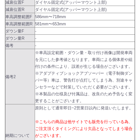
減衰位置F
ダイヤル固定式(アッパーマウント上部)
減衰位置R
ダイヤル固定式(アッパーマウント上部)
車高調整範囲F
586mm〜718mm
車高調整範囲R
581mm〜653mm
ダウン量F
-
ダウン量R
-
備考
-
※車高設定範囲・ダウン量・取り付け画像は開発車両
を元にした参考値となります。車両による個体差や組
付けの条件により、誤差が生じる場合がございます。
※アダプティブショックアブソーバー（電子制御ダン
備考2
パー等）車は、警告灯が点灯してしまう為、別途キャ
ンセラーなどで対策していただく必要がございます。
※本製品の仕様及び付属品は、改良のため予告なく変
更することがございます。
原則として通常即日~2営業日以内に発送いたします。
※こちらの商品は他サイトでも販売を行っている為、
ご注文頂くタイミングにより欠品となってしまう場合
納期について
がございます。