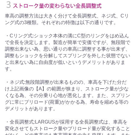
車高の調整方法は大きく分けて全長調整式、ネジ式、Cリ
ング式の3種類。それぞれの特徴は以下の通りです。
・Cリング式:ショック本体の溝にC型のリングをはめ込ん
で全長を決定します。製造が簡単で安価ですが、無段階で
調整出来ない為、思い通りの車高に調整する事が出来ず、
調整もショックを分解してスプリングを外した状態でない
と出来ない為に自由度が低いというデメリットがありま
す。
・ネジ式:無段階調整が出来るものの、車高を下げた分だ
け上記画像の【A】の範囲が狭まり、ストローク量が少な
くなる為、その分乗り心地が悪化します。また、スプリン
グに常にプリロード(荷重)がかかる為、寿命を縮める等の
デメリットがあります。
・全長調整式:LARGUSが採用する全長調整式は、車高を
変化させてもストローク量やプリロード量が変化すること