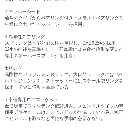
2:アッパーシート
通常のタイプからベアリング付き・スラストベアリングと
車種に合わせたアッパーシートを採用。
3:高剛性スプリング
スプリングは性能と耐久性を重視し、SAE9254を採用。
62Φの内径を基準とし、一部車種には巻数や線形を変えた
専用のテーパースプリングを用意。
4:リング
高剛性なジュラルミン製リング。大口径ショックにはベベ
ルエッジリングを、ストラット車にはスチール製リングを
採用して更に強度を高めている。
5:車種専用ロアブラケット
全て現車でフィッテング確認済み。スピンドルタイプの車
種用ブラケットには、スピンドルが付属している為、純正
スピンドル下取りなど面倒な手順の必要がない。