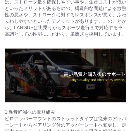
は、ストローク量を確保しやすい事や、生産コストが低い
といったメリットがあるものの、構造的な問題による放熱
性の悪さや、ストロークに対するレスポンスが悪く、ふわ
ふわしやすいといったデメリットがあります。このことか
ら、LARGUSは街乗りからスポーツ走行まで対応する車
高調としての性能にこだわり、単筒式を採用しています。
1:異音軽減への取り組み
ピロアッパーマウントのストラットタイプは従来のアッパ
ーシートからベアリング付のアッパーシートへ変更し、走