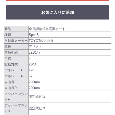
お気に入りに追加
商品
全長調整式車高調キット
種類
SpecS
自動車メーカー
TOYOTA/トヨタ
車種
アリスト
車輌型式
JZS147
年式
-
駆動方式
2WD
バネレートF
12k
バネレートR
6k
自由長F
220mm
自由長R
220mm
アッパーマウン
固定式ピロ
トF
アッパーマウン
固定式ピロ
トR