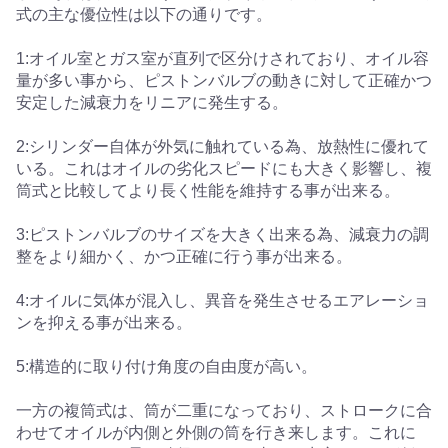
式の主な優位性は以下の通りです。
1:オイル室とガス室が直列で区分けされており、オイル容
量が多い事から、ピストンバルブの動きに対して正確かつ
安定した減衰力をリニアに発生する。
2:シリンダー自体が外気に触れている為、放熱性に優れて
いる。これはオイルの劣化スピードにも大きく影響し、複
筒式と比較してより長く性能を維持する事が出来る。
3:ピストンバルブのサイズを大きく出来る為、減衰力の調
整をより細かく、かつ正確に行う事が出来る。
4:オイルに気体が混入し、異音を発生させるエアレーショ
ンを抑える事が出来る。
5:構造的に取り付け角度の自由度が高い。
一方の複筒式は、筒が二重になっており、ストロークに合
わせてオイルが内側と外側の筒を行き来します。これに