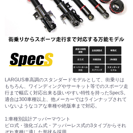
LARGUS車高調のスタンダードモデルとして、街乗りは
もちろん、ワインディングやサーキット等でのスポーツ走
行まで幅広く対応出来る扱いやすい特性を持ったSpecS。
適合は300車種以上、他メーカーではラインナップされて
いないようなコアな車種や絶版車まで対応。
1:車種別設計アッパーマウント
ピロ式・強化ゴム式・アッパーレス式の3タイプからそれ
ぞれ車種に適した形状を採用。