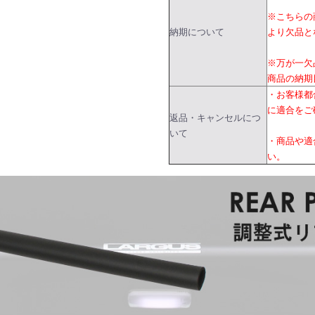
※こちらの
納期について
より欠品と
※万が一欠
商品の納期
・お客様都
に適合をご
返品・キャンセルにつ
いて
・商品や適
い。