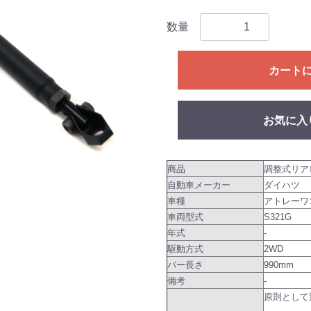
数量
カート
お気に入
商品
調整式リア
自動車メーカー
ダイハツ
車種
アトレーワ
車両型式
S321G
年式
-
駆動方式
2WD
バー長さ
990mm
備考
-
原則として