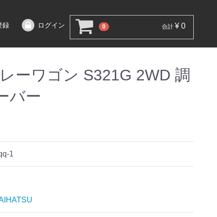
登録
ログイン
¥ 0
0
合計
ーワゴン S321G 2WD 調
ーバー
qq-1
AIHATSU