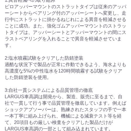
1:異音軽減への取り組み
ピロアッパーマウントのストラットタイプは従来のアッパ
ーシートからベアリング付のアッパーシートへ変更し、走
行中にストラットに掛かるねじれによる異音を軽減させる
ことに成功。また、強化ゴムアッパーマウントのストラッ
トタイプは、アッパーシートとアッパーマウントの間にス
ラストベアリングを入れることで異音を軽減させていま
す。
2:塩水噴霧試験をクリアした防錆塗装
過酷な状況下で製品が正常に作動できるよう、海水よりも
高濃度な5%の中性塩水を120時間噴霧する試験をクリア
した防錆塗装を使用。
3:自社一貫システムによる品質管理の徹底
LARGUS車高調は開発から、製造、販売に至るまで、自
社で一貫して行う事で品質管理を徹底しています。例えば
ショックアブソーバーは、熟練されたスタッフの手で一本
一本丁寧に組み上げられ、機械による減衰テスト等を経
て、20項目もの厳しい検査をクリアした製品だけが
LARGUS車高調の一部として組み込まれています。