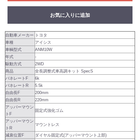
お気に入りに追加
自動車メーカー
トヨタ
車種
アイシス
車輌型式
ANM10W
年式
-
駆動方式
2WD
商品
全長調整式車高調キット SpecS
バネレートF
6k
バネレートR
5.5k
自由長F
200mm
自由長R
220mm
アッパーマウン
固定式強化ゴム
トF
アッパーマウン
マウントレス
トR
減衰位置F
ダイヤル固定式(アッパーマウント上部)