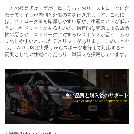
一方の複筒式は、筒が二重になっており、ストロークに合
わせてオイルが内側と外側の筒を行き来します。これに
は、ストローク量を確保しやすい事や、生産コストが低い
といったメリットがあるものの、構造的な問題による放熱
性の悪さや、ストロークに対するレスポンスが悪く、ふわ
ふわしやすいといったデメリットがあります。このことか
ら、LARGUSは街乗りからスポーツ走行まで対応する車
高調としての性能にこだわり、単筒式を採用しています。