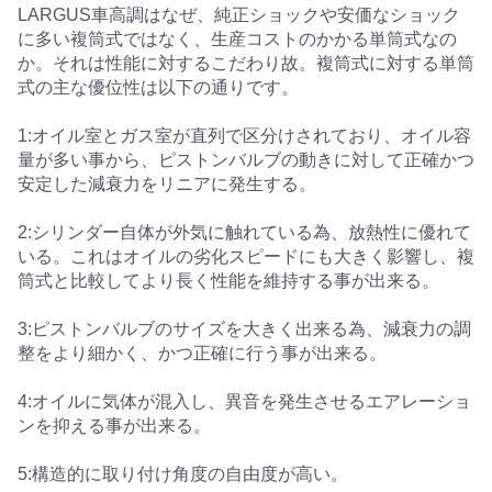
LARGUS車高調はなぜ、純正ショックや安価なショック
に多い複筒式ではなく、生産コストのかかる単筒式なの
か。それは性能に対するこだわり故。複筒式に対する単筒
式の主な優位性は以下の通りです。
1:オイル室とガス室が直列で区分けされており、オイル容
量が多い事から、ピストンバルブの動きに対して正確かつ
安定した減衰力をリニアに発生する。
2:シリンダー自体が外気に触れている為、放熱性に優れて
いる。これはオイルの劣化スピードにも大きく影響し、複
筒式と比較してより長く性能を維持する事が出来る。
3:ピストンバルブのサイズを大きく出来る為、減衰力の調
整をより細かく、かつ正確に行う事が出来る。
4:オイルに気体が混入し、異音を発生させるエアレーショ
ンを抑える事が出来る。
5:構造的に取り付け角度の自由度が高い。