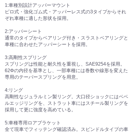
1:車種別設計アッパーマウント
ピロ式・強化ゴム式・アッパーレス式の3タイプからそれ
ぞれ車種に適した形状を採用。
2:アッパーシート
通常のタイプからベアリング付き・スラストベアリングと
車種に合わせたアッパーシートを採用。
3:高剛性スプリング
スプリングは性能と耐久性を重視し、SAE9254を採用。
62Φの内径を基準とし、一部車種には巻数や線形を変えた
専用のテーパースプリングを用意。
4:リング
高剛性なジュラルミン製リング。大口径ショックにはベベ
ルエッジリングを、ストラット車にはスチール製リングを
採用して更に強度を高めている。
5:車種専用ロアブラケット
全て現車でフィッテング確認済み。スピンドルタイプの車