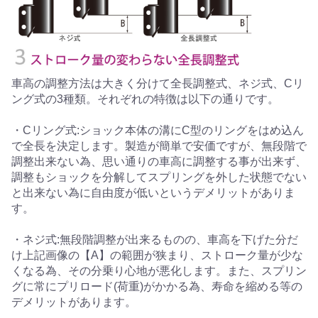
車高の調整方法は大きく分けて全長調整式、ネジ式、Cリ
ング式の3種類。それぞれの特徴は以下の通りです。
・Cリング式:ショック本体の溝にC型のリングをはめ込ん
で全長を決定します。製造が簡単で安価ですが、無段階で
調整出来ない為、思い通りの車高に調整する事が出来ず、
調整もショックを分解してスプリングを外した状態でない
と出来ない為に自由度が低いというデメリットがありま
す。
・ネジ式:無段階調整が出来るものの、車高を下げた分だ
け上記画像の【A】の範囲が狭まり、ストローク量が少な
くなる為、その分乗り心地が悪化します。また、スプリン
グに常にプリロード(荷重)がかかる為、寿命を縮める等の
デメリットがあります。