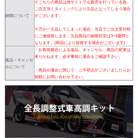
※こちらの商品は他サイトでも販売を行っている為、
ご注文頂くタイミングにより欠品となってしまう場合
納期について
がございます。
※万が一欠品してしまった場合、当店でご注文受付時
にご連絡致します。欠品商品の納期目安は3~4週間と
なります。(商品により前後する場合がございます)
・お客様都合による返品、キャンセル、商品の変更は
承りかねます。必ず事前に適合をご確認下さい。
返品・キャンセ
ルについて
・商品や適合に関して、ご不明点がございましたらお
気軽にお問い合わせ下さい。