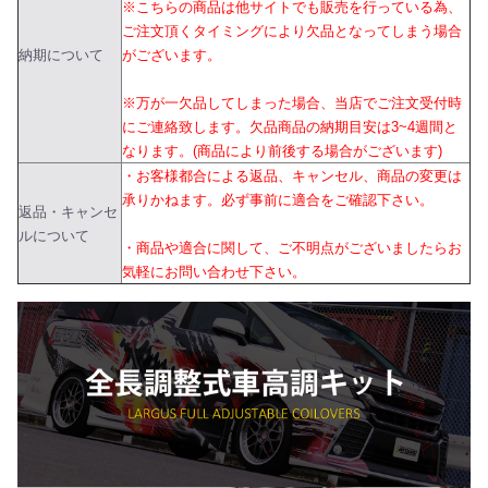
※こちらの商品は他サイトでも販売を行っている為、
ご注文頂くタイミングにより欠品となってしまう場合
納期について
がございます。
※万が一欠品してしまった場合、当店でご注文受付時
にご連絡致します。欠品商品の納期目安は3~4週間と
なります。(商品により前後する場合がございます)
・お客様都合による返品、キャンセル、商品の変更は
承りかねます。必ず事前に適合をご確認下さい。
返品・キャンセ
ルについて
・商品や適合に関して、ご不明点がございましたらお
気軽にお問い合わせ下さい。