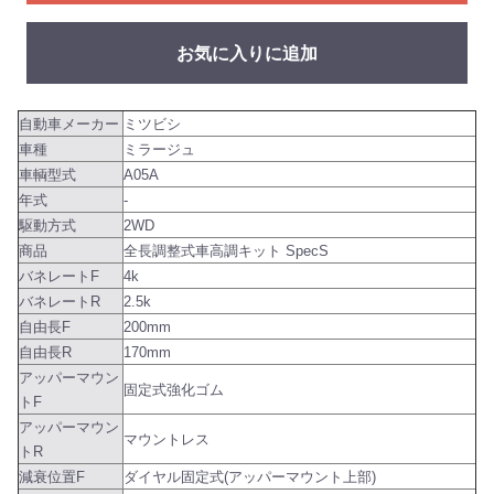
お気に入りに追加
自動車メーカー
ミツビシ
車種
ミラージュ
車輌型式
A05A
年式
-
駆動方式
2WD
商品
全長調整式車高調キット SpecS
バネレートF
4k
バネレートR
2.5k
自由長F
200mm
自由長R
170mm
アッパーマウン
固定式強化ゴム
トF
アッパーマウン
マウントレス
トR
減衰位置F
ダイヤル固定式(アッパーマウント上部)