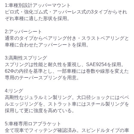
1:車種別設計アッパーマウント
ピロ式・強化ゴム式・アッパーレス式の3タイプからそれ
ぞれ車種に適した形状を採用。
2:アッパーシート
通常のタイプからベアリング付き・スラストベアリングと
車種に合わせたアッパーシートを採用。
3:高剛性スプリング
スプリングは性能と耐久性を重視し、SAE9254を採用。
62Φの内径を基準とし、一部車種には巻数や線形を変えた
専用のテーパースプリングを用意。
4:リング
高剛性なジュラルミン製リング。大口径ショックにはベベ
ルエッジリングを、ストラット車にはスチール製リングを
採用して更に強度を高めている。
5:車種専用ロアブラケット
全て現車でフィッテング確認済み。スピンドルタイプの車