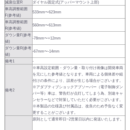
減衰位置R
ダイヤル固定式(アッパーマウント上部)
車高調整範囲
533mm〜623mm
F(参考値)
車高調整範囲
560mm〜613mm
R(参考値)
ダウン量F(参考
-78mm〜+12mm
値)
ダウン量R(参考
-67mm〜-14mm
値)
備考1
-
※車高設定範囲・ダウン量・取り付け画像は開発車両
を元にした参考値となります。車両による個体差や組
付けの条件により、誤差が生じる場合がございます。
※アダプティブショックアブソーバー（電子制御ダン
備考2
パー等）車は、警告灯が点灯してしまう為、別途キャ
ンセラーなどで対策していただく必要がございます。
※本製品の仕様及び付属品は、改良のため予告なく変
更することがございます。
原則として通常即日~2営業日以内に発送いたします。