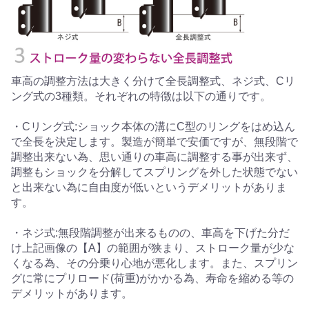
車高の調整方法は大きく分けて全長調整式、ネジ式、Cリ
ング式の3種類。それぞれの特徴は以下の通りです。
・Cリング式:ショック本体の溝にC型のリングをはめ込ん
で全長を決定します。製造が簡単で安価ですが、無段階で
調整出来ない為、思い通りの車高に調整する事が出来ず、
調整もショックを分解してスプリングを外した状態でない
と出来ない為に自由度が低いというデメリットがありま
す。
・ネジ式:無段階調整が出来るものの、車高を下げた分だ
け上記画像の【A】の範囲が狭まり、ストローク量が少な
くなる為、その分乗り心地が悪化します。また、スプリン
グに常にプリロード(荷重)がかかる為、寿命を縮める等の
デメリットがあります。