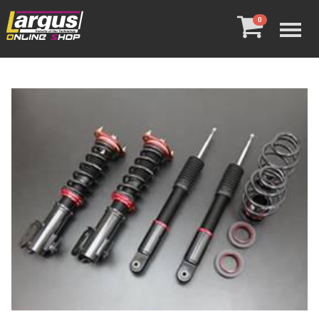
Menu
0