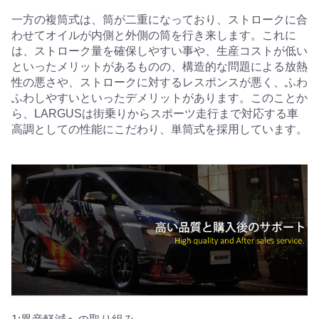
一方の複筒式は、筒が二重になっており、ストロークに合
わせてオイルが内側と外側の筒を行き来します。これに
は、ストローク量を確保しやすい事や、生産コストが低い
といったメリットがあるものの、構造的な問題による放熱
性の悪さや、ストロークに対するレスポンスが悪く、ふわ
ふわしやすいといったデメリットがあります。このことか
ら、LARGUSは街乗りからスポーツ走行まで対応する車
高調としての性能にこだわり、単筒式を採用しています。