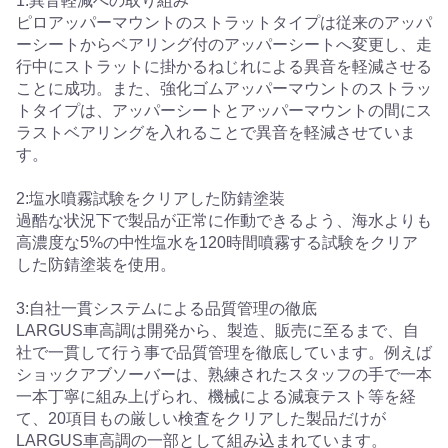
1:異音軽減への取り組み
ピロアッパーマウントのストラットタイプは従来のアッパ
ーシートからベアリング付のアッパーシートへ変更し、走
行中にストラットに掛かるねじれによる異音を軽減させる
ことに成功。また、強化ゴムアッパーマウントのストラッ
トタイプは、アッパーシートとアッパーマウントの間にス
ラストベアリングを入れることで異音を軽減させていま
す。
2:塩水噴霧試験をクリアした防錆塗装
過酷な状況下で製品が正常に作動できるよう、海水よりも
高濃度な5%の中性塩水を120時間噴霧する試験をクリア
した防錆塗装を使用。
3:自社一貫システムによる品質管理の徹底
LARGUS車高調は開発から、製造、販売に至るまで、自
社で一貫して行う事で品質管理を徹底しています。例えば
ショックアブソーバーは、熟練されたスタッフの手で一本
一本丁寧に組み上げられ、機械による減衰テスト等を経
て、20項目もの厳しい検査をクリアした製品だけが
LARGUS車高調の一部として組み込まれています。