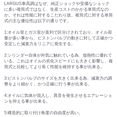
LARGUS車高調はなぜ、純正ショックや安価なショック
に多い複筒式ではなく、生産コストのかかる単筒式なの
か。それは性能に対するこだわり故。複筒式に対する単筒
式の主な優位性は以下の通りです。
1:オイル室とガス室が直列で区分けされており、オイル容
量が多い事から、ピストンバルブの動きに対して正確かつ
安定した減衰力をリニアに発生する。
2:シリンダー自体が外気に触れている為、放熱性に優れて
いる。これはオイルの劣化スピードにも大きく影響し、複
筒式と比較してより長く性能を維持する事が出来る。
3:ピストンバルブのサイズを大きく出来る為、減衰力の調
整をより細かく、かつ正確に行う事が出来る。
4:オイルに気体が混入し、異音を発生させるエアレーショ
ンを抑える事が出来る。
5:構造的に取り付け角度の自由度が高い。